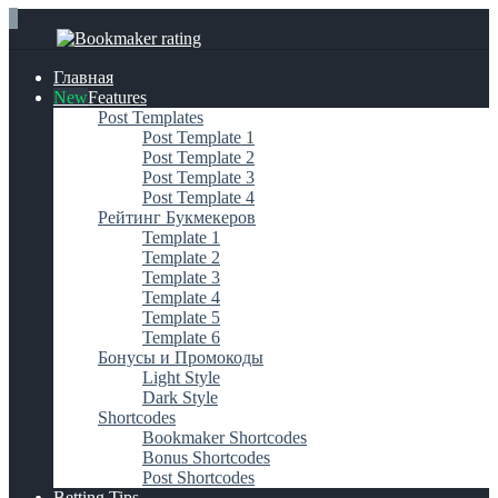
Главная
Features
Post Templates
Post Template 1
Post Template 2
Post Template 3
Post Template 4
Рейтинг Букмекеров
Template 1
Template 2
Template 3
Template 4
Template 5
Template 6
Бонусы и Промокоды
Light Style
Dark Style
Shortcodes
Bookmaker Shortcodes
Bonus Shortcodes
Post Shortcodes
Betting Tips