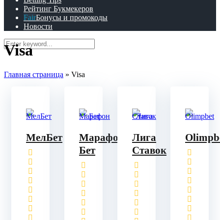
Рейтинг Букмекеров
Бонусы и промокоды
Новости
Visa
Главная страница
»
Visa
МелБет
Марафон
Лига
Olimpb
Бет
Ставок